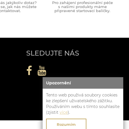
ás jakýkoliv dotaz?
Pro zahájení profesionální péče
 se, jak nás můžete
s našimi produkty máme
ontaktovat.
připravené startovací balíčky.
SLEDUJTE NÁS
Upozornění
Tento web použivá soubory cookies
ke zlepšení uživatelského zážitku.
Používáním webu s tímto souhlasíte
(zjistit
více
).
Rozumím