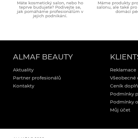
Máte kosmetický salon, nebo ho
Máme produkty pro 
teprve budujete? Podívejte se,
salonu, ale také pr
jak pomáháme profesionálům v
domácí péč
jejich podnikání.
ALMAF BEAUTY
KLIENT
Aktuality
Reklamace
Partner profesionálů
Všeobecné 
Kontakty
Ceník doplň
Podmínky p
Podmínky o
Můj účet