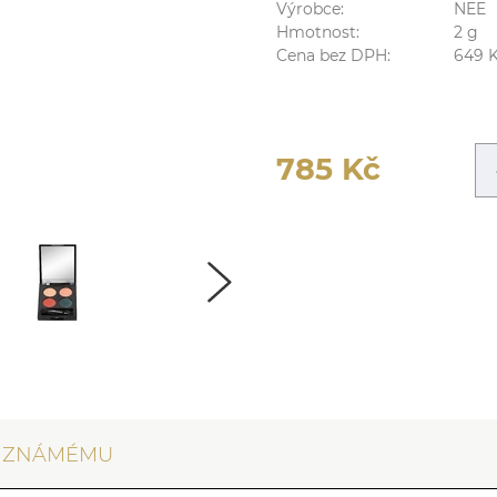
Výrobce:
NEE
Hmotnost:
2
g
Cena bez DPH:
649
785
Kč
T ZNÁMÉMU