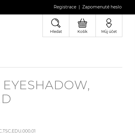
Registrace
Zapomenuté heslo
|
Hledat
Košík
Můj účet
 EYESHADOW,
ED
C.TSC.EDU.000.01