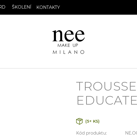
RD
ŠKOLENÍ
KONTAKTY
TROUSSE
EDUCAT
(5+ KS)
Kód produktu:
NE.O