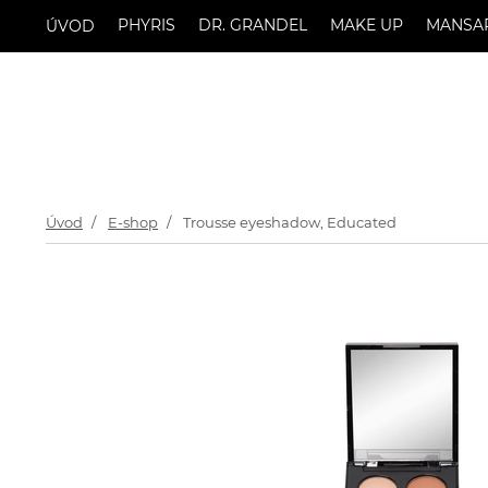
PHYRIS
DR. GRANDEL
MAKE UP
MANSA
ÚVOD
Úvod
E-shop
Trousse eyeshadow, Educated