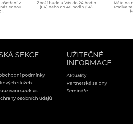
ošetření v
Zboží bude u Vás do 24 hodin
Máte na n
o následnou
(ČR) nebo do 48 hodin (SR).
Podívejte
i.
k
SKÁ SEKCE
UŽITEČNÉ
INFORMACE
obchodní podmínky
Aktuality
kových služeb
Partnerské salony
oužívání cookies
Semináře
chrany osobních údajů