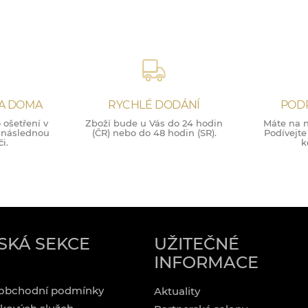
NA DOMA
RYCHLÉ DODÁNÍ
POD
ošetření v
Zboží bude u Vás do 24 hodin
Máte na n
o následnou
(ČR) nebo do 48 hodin (SR).
Podívejte
i.
k
SKÁ SEKCE
UŽITEČNÉ
INFORMACE
obchodní podmínky
Aktuality