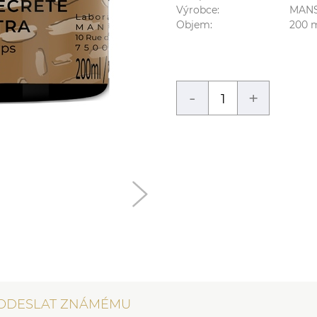
Výrobce:
MAN
Objem:
200
m
-
+
ODESLAT ZNÁMÉMU