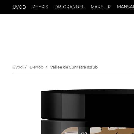
PHYRIS
DR. GRANDEL
MAKE UP
MANSA
ÚVOD
Úvod
E-shop
Vallée de Sumatra scrub