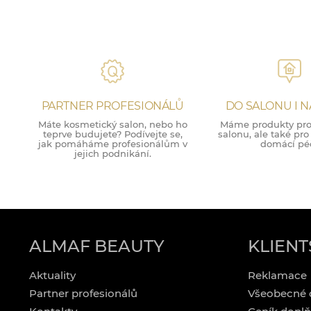
PARTNER PROFESIONÁLŮ
DO SALONU I 
Máte kosmetický salon, nebo ho
Máme produkty pro 
teprve budujete? Podívejte se,
salonu, ale také pr
jak pomáháme profesionálům v
domácí péč
jejich podnikání.
ALMAF BEAUTY
KLIENT
Aktuality
Reklamace
Partner profesionálů
Všeobecné 