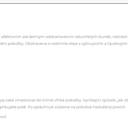
 efektivním ale šetrným odstraňováním odumřelých buněk, nečistot 
ění pokožky. Obohacena o rostlinné oleje s vyživujícími a lipidovým
jej také vmasírovat do mírně vlhké pokožky. Vynikající způsob, jak o
 aplikujete poté. Po opláchnutí zůstane na pokožce hedvábný povrch.
cit.