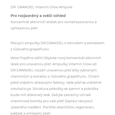
DR. GRANDEL Vitamin Glow Ampule
Pro rozjasněný a svěží vzhled
Koncentrát aktivních složek pro revitalizazovanou a
vyhlazenou pleť
Pečující ampulky DR.GRANDEL s retinolem a extraktem
z růžového grapefruitu
Wow! Pojďme zářit! Objevte nový koncentrát aktivních
látek pro unavenou pleť. Ampulky Vitamin Glow od
DR.GRANDEL rozzáří unavenou pleť díky vybraným
vitamínům a extraktu z růžového grapefruitu. Chrání
před vnějšími stresovými faktory. Vaše pleť se viditelně
zrevitalizuje. Struktura pokožky se zjemní a pokožka
bude mít dokonalý lesk. Zažijte zázračný účinek
vitamínové bomby pro vaši pleť! Zaplaví vás pocit
úžasného nadšení. Pocítíte okamžitou regeneraci,
svěžest a omlazení pleti.