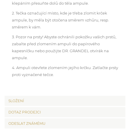
klepáním přesuňte dolů do těla ampule.
2. Tečka označující místo, kde je třeba zlomit krček
ampule, by měla být otočena směrem vzhůru, resp.
směrem k vám.
3. Pozor na prsty! Abyste ochránili pokožku vašich prstů,
zabalte před zlomením ampuli do papírového
kapesníčku nebo použijte DR. GRANDEL otvírák na
ampule.
4. Ampuli otevřete zlomením jejího krčku. Zatlačte prsty
proti vyznačené tečce.
SLOŽENÍ
DOTAZ PRODEJCI
ODESLAT ZNÁMÉMU