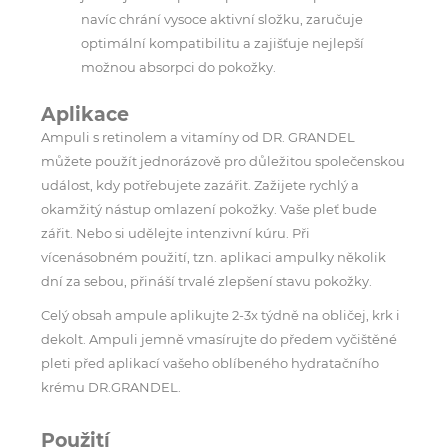
navíc chrání vysoce aktivní složku, zaručuje
optimální kompatibilitu a zajišťuje nejlepší
možnou absorpci do pokožky.
Aplikace
Ampuli s retinolem a vitamíny od DR. GRANDEL
můžete použít jednorázově pro důležitou společenskou
událost, kdy potřebujete zazářit. Zažijete rychlý a
okamžitý nástup omlazení pokožky. Vaše pleť bude
zářit. Nebo si udělejte intenzivní kúru. Při
vícenásobném použití, tzn. aplikaci ampulky několik
dní za sebou, přináší trvalé zlepšení stavu pokožky.
Celý obsah ampule aplikujte 2-3x týdně na obličej, krk i
dekolt. Ampuli jemně vmasírujte do předem vyčištěné
pleti před aplikací vašeho oblíbeného hydratačního
krému DR.GRANDEL.
Použití