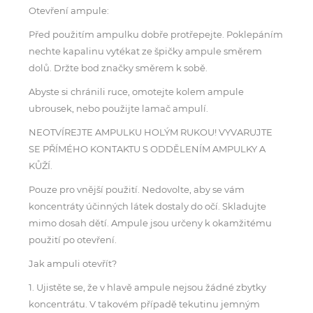
Otevření ampule:
Před použitím ampulku dobře protřepejte. Poklepáním
nechte kapalinu vytékat ze špičky ampule směrem
dolů. Držte bod značky směrem k sobě.
Abyste si chránili ruce, omotejte kolem ampule
ubrousek, nebo použijte lamač ampulí.
NEOTVÍREJTE AMPULKU HOLÝM RUKOU! VYVARUJTE
SE PŘÍMÉHO KONTAKTU S ODDĚLENÍM AMPULKY A
KŮŽÍ.
Pouze pro vnější použití. Nedovolte, aby se vám
koncentráty účinných látek dostaly do očí. Skladujte
mimo dosah dětí. Ampule jsou určeny k okamžitému
použití po otevření.
Jak ampuli otevřít?
1. Ujistěte se, že v hlavě ampule nejsou žádné zbytky
koncentrátu. V takovém případě tekutinu jemným