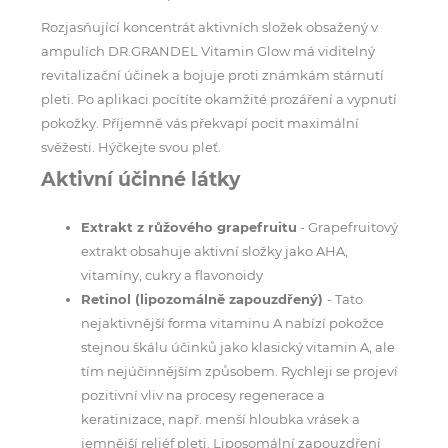
Rozjasňující koncentrát aktivních složek obsažený v
ampulích DR.GRANDEL Vitamin Glow má viditelný
revitalizační účinek a bojuje proti známkám stárnutí
pleti. Po aplikaci pocítíte okamžité prozáření a vypnutí
pokožky. Příjemně vás překvapí pocit maximální
svěžesti. Hýčkejte svou pleť.
Aktivní účinné látky
Extrakt z růžového grapefruitu
- Grapefruitový
extrakt obsahuje aktivní složky jako AHA,
vitamíny, cukry a flavonoidy
Retinol (lipozomálně zapouzdřený)
- Tato
nejaktivnější forma vitaminu A nabízí pokožce
stejnou škálu účinků jako klasický vitamin A, ale
tím nejúčinnějším způsobem. Rychleji se projeví
pozitivní vliv na procesy regenerace a
keratinizace, např. menší hloubka vrásek a
jemnější reliéf pleti. Liposomální zapouzdření